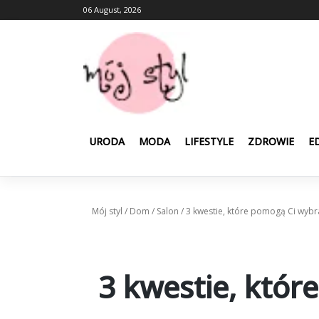
Skip
06 August, 2026
to
content
URODA
MODA
LIFESTYLE
ZDROWIE
E
Mój styl
/
Dom
/
Salon
/
3 kwestie, które pomogą Ci wybr
3 kwestie, któr