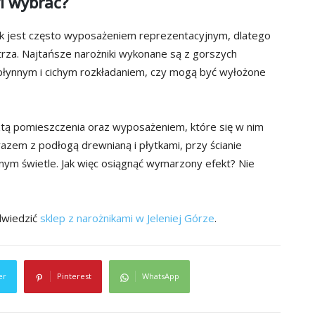
yl wybrać?
k jest często wyposażeniem reprezentacyjnym, dlatego
za. Najtańsze narożniki wykonane są z gorszych
płynnym i cichym rozkładaniem, czy mogą być wyłożone
sztą pomieszczenia oraz wyposażeniem, które się w nim
razem z podłogą drewnianą i płytkami, przy ścianie
nym świetle. Jak więc osiągnąć wymarzony efekt? Nie
dwiedzić
sklep z narożnikami w Jeleniej Górze
.
er
Pinterest
WhatsApp