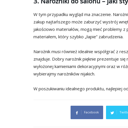
3. Narożniki do salonu – jaki st
W tym przypadku wygląd ma znaczenie. Narożni
zakup najtańszego może zaburzyć wystrój wnętr
jakościowo materiałów, mogą mieć problemy z 
materiałem, który szybko „łapie” zabrudzenia.
Narożnik musi również idealnie współgrać z re
znajduje. Dobry narożnik pięknie prezentuje się 
wyłożonej kamieniami dekoracyjnymi oraz w róż
wybierajmy narożników nijakich.
W poszukiwaniu idealnego produktu, najlepiej o
Facebook
Twitt