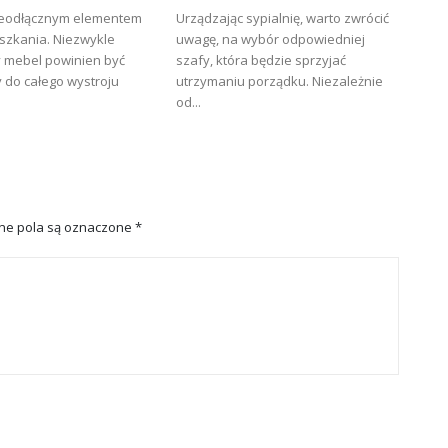
nieodłącznym elementem
Urządzając sypialnię, warto zwrócić
szkania. Niezwykle
uwagę, na wybór odpowiedniej
y mebel powinien być
szafy, która będzie sprzyjać
do całego wystroju
utrzymaniu porządku. Niezależnie
od...
e pola są oznaczone
*