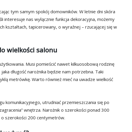
ócając tym samym spokój domowników. W letnie dni skóra
eśli interesuje nas wyłącznie funkcja dekoracyjna, możemy
h kształtach, tapicerowany, o wyraźnej – rzucającej się w
do wielkości salonu
użytkowania. Musi pomieścić nawet kilkuosobową rodzinę
 jaka długość narożnika będzie nam potrzebna. Taki
ykłą metrówkę. Warto również mieć na uwadze wielkość
ągu komunikacyjnego, utrudniać przemieszczania się po
zagracenia” wnętrza. Narożnik o szerokości ponad 300
i o szerokości 200 centymetrów.