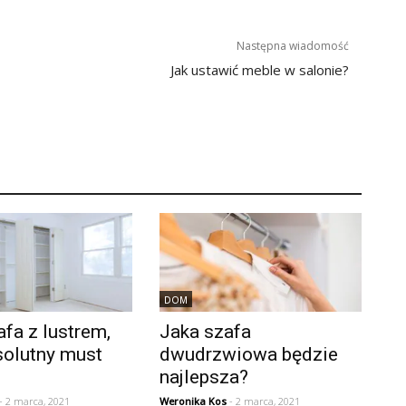
Następna wiadomość
Jak ustawić meble w salonie?
DOM
afa z lustrem,
Jaka szafa
solutny must
dwudrzwiowa będzie
najlepsza?
- 2 marca, 2021
Weronika Kos
- 2 marca, 2021