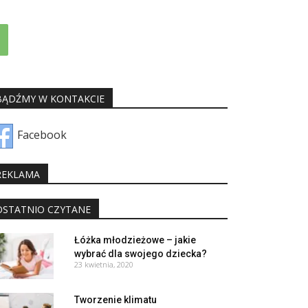
BĄDŹMY W KONTAKCIE
Facebook
REKLAMA
OSTATNIO CZYTANE
Łóżka młodzieżowe – jakie
wybrać dla swojego dziecka?
23 kwietnia, 2020
Tworzenie klimatu