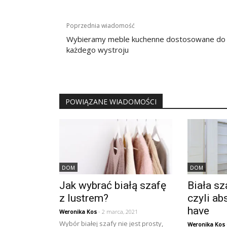
Nawigacja
Poprzednia wiadomość
wpisu
Wybieramy meble kuchenne dostosowane do
każdego wystroju
POWIĄZANE WIADOMOŚCI
DOM
DOM
Jak wybrać białą szafę
Biała sz
z lustrem?
czyli ab
have
Weronika Kos
- 2 marca, 2021
Wybór białej szafy nie jest prosty,
Weronika Kos