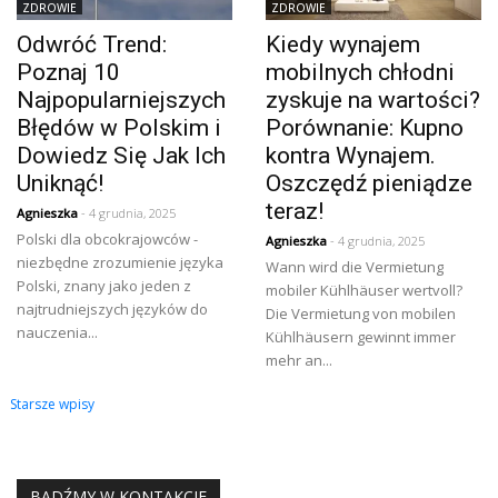
ZDROWIE
ZDROWIE
Odwróć Trend:
Kiedy wynajem
Poznaj 10
mobilnych chłodni
Najpopularniejszych
zyskuje na wartości?
Błędów w Polskim i
Porównanie: Kupno
Dowiedz Się Jak Ich
kontra Wynajem.
Uniknąć!
Oszczędź pieniądze
teraz!
Agnieszka
- 4 grudnia, 2025
Polski dla obcokrajowców -
Agnieszka
- 4 grudnia, 2025
niezbędne zrozumienie języka
Wann wird die Vermietung
Polski, znany jako jeden z
mobiler Kühlhäuser wertvoll?
najtrudniejszych języków do
Die Vermietung von mobilen
nauczenia...
Kühlhäusern gewinnt immer
mehr an...
Nawigacja
Starsze wpisy
po
wpisach
BĄDŹMY W KONTAKCIE