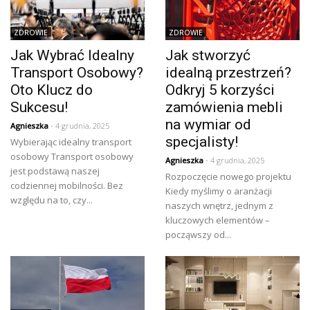
ZDROWIE
ZDROWIE
Jak Wybrać Idealny
Jak stworzyć
Transport Osobowy?
idealną przestrzeń?
Oto Klucz do
Odkryj 5 korzyści
Sukcesu!
zamówienia mebli
na wymiar od
Agnieszka
- 4 grudnia, 2025
specjalisty!
Wybierając idealny transport
osobowy Transport osobowy
Agnieszka
- 4 grudnia, 2025
jest podstawą naszej
Rozpoczęcie nowego projektu
codziennej mobilności. Bez
Kiedy myślimy o aranżacji
względu na to, czy...
naszych wnętrz, jednym z
kluczowych elementów –
począwszy od...