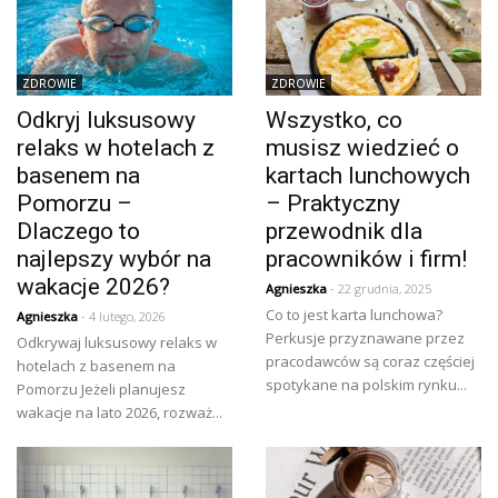
ZDROWIE
ZDROWIE
Odkryj luksusowy
Wszystko, co
relaks w hotelach z
musisz wiedzieć o
basenem na
kartach lunchowych
Pomorzu –
– Praktyczny
Dlaczego to
przewodnik dla
najlepszy wybór na
pracowników i firm!
wakacje 2026?
Agnieszka
- 22 grudnia, 2025
Co to jest karta lunchowa?
Agnieszka
- 4 lutego, 2026
Perkusje przyznawane przez
Odkrywaj luksusowy relaks w
pracodawców są coraz częściej
hotelach z basenem na
spotykane na polskim rynku...
Pomorzu Jeżeli planujesz
wakacje na lato 2026, rozważ...