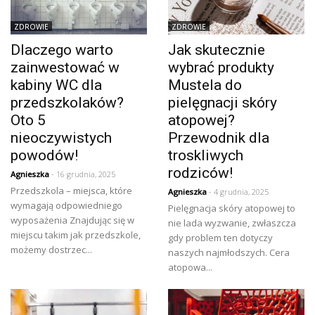
ZDROWIE
ZDROWIE
Dlaczego warto
Jak skutecznie
zainwestować w
wybrać produkty
kabiny WC dla
Mustela do
przedszkolaków?
pielęgnacji skóry
Oto 5
atopowej?
nieoczywistych
Przewodnik dla
powodów!
troskliwych
rodziców!
Agnieszka
- 16 grudnia, 2025
Przedszkola – miejsca, które
Agnieszka
- 4 grudnia, 2025
wymagają odpowiedniego
Pielęgnacja skóry atopowej to
wyposażenia Znajdując się w
nie lada wyzwanie, zwłaszcza
miejscu takim jak przedszkole,
gdy problem ten dotyczy
możemy dostrzec...
naszych najmłodszych. Cera
atopowa...