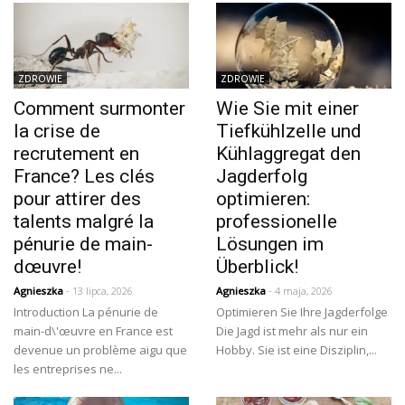
ZDROWIE
ZDROWIE
Comment surmonter
Wie Sie mit einer
la crise de
Tiefkühlzelle und
recrutement en
Kühlaggregat den
France? Les clés
Jagderfolg
pour attirer des
optimieren:
talents malgré la
professionelle
pénurie de main-
Lösungen im
dœuvre!
Überblick!
Agnieszka
- 13 lipca, 2026
Agnieszka
- 4 maja, 2026
Introduction La pénurie de
Optimieren Sie Ihre Jagderfolge
main-d\'œuvre en France est
Die Jagd ist mehr als nur ein
devenue un problème aigu que
Hobby. Sie ist eine Disziplin,...
les entreprises ne...