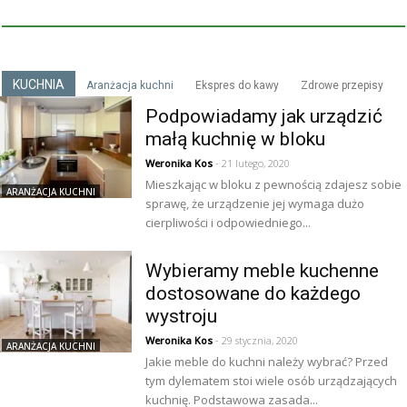
KUCHNIA
Aranżacja kuchni
Ekspres do kawy
Zdrowe przepisy
Podpowiadamy jak urządzić
małą kuchnię w bloku
Weronika Kos
- 21 lutego, 2020
Mieszkając w bloku z pewnością zdajesz sobie
ARANŻACJA KUCHNI
sprawę, że urządzenie jej wymaga dużo
cierpliwości i odpowiedniego...
Wybieramy meble kuchenne
dostosowane do każdego
wystroju
Weronika Kos
- 29 stycznia, 2020
ARANŻACJA KUCHNI
Jakie meble do kuchni należy wybrać? Przed
tym dylematem stoi wiele osób urządzających
kuchnię. Podstawowa zasada...