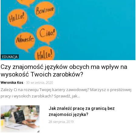
EDUKACJA
Czy znajomość języków obcych ma wpływ na
wysokość Twoich zarobków?
Weronika Kos
- 30 września, 2020
Zależy Ci na rozwoju Twojej kariery zawodowej? Marzysz o prestiżowej
pracy i wysokich zarobkach? Sprawdź, jak...
Jak znaleźć pracę za granicą bez
znajomości języka?
28 sierpnia, 2019