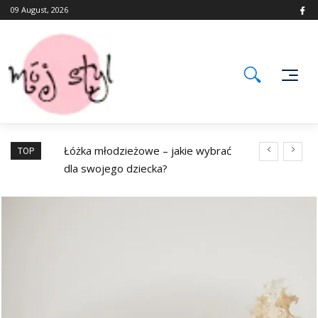
Skip
09 August, 2026
to
content
mie – okna
Łóżka młodzieżowe – jakie wybrać
Jakie klasyki p
TOP
dla swojego dziecka?
naszej szafie?