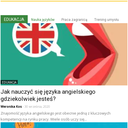
EDUKACJA
Nauka języków
Praca zagranicą
Trening umysłu
EDUKACJA
Jak nauczyć się języka angielskiego
gdziekolwiek jesteś?
Weronika Kos
- 30 września, 2020
Znajomość języka angielskiego jest obecnie jedną z kluczowych
kompetencji na rynku pracy. Wiele osób uczy się...