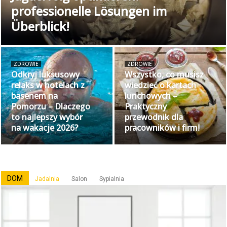
professionelle Lösungen im
Überblick!
ZDROWIE
ZDROWIE
Odkryj luksusowy
Wszystko, co musisz
relaks w hotelach z
wiedzieć o kartach
basenem na
lunchowych –
Pomorzu – Dlaczego
Praktyczny
to najlepszy wybór
przewodnik dla
na wakacje 2026?
pracowników i firm!
DOM
Jadalnia
Salon
Sypialnia