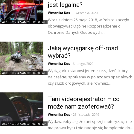
jest legalna?
Weronika Kos
- 1 września, 2020
Wraz z dniem 25 maja 2018, w Polsce zaczęło
AKCESORIA SAMOCHODOWE
obowiązywać Ogólne Rozporządzenie o
Ochronie Danych Osobowych,...
Jaką wyciągarkę off-road
wybrać?
Weronika Kos
- 6 lutego, 2020
Wyciągarka stanowi jeden z urządzeń, który
AKCESORIA SAMOCHODOWE
najczęściej spotkamy w pojazdach specjalnych
czy służb drogowych, ale również...
Tani videorejestrator – co
może nam zaoferować?
Weronika Kos
- 26 listopada, 2019
Wydawałoby się, że tani sprzęt motoryzacji nie
AKCESORIA SAMOCHODOWE
ma prawa bytu i nie nadaje się kompletnie do...