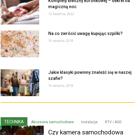
Komplety bielizny koronkowej – sekret na
magiczną noc
12 kwietnia, 2022
Na co zwrócić uwagę kupując szpilki?
16 sierpnia, 2018
Jakie klasyki powinny znaleźć się w naszej
szafie?
16 sierpnia, 2018
TECHNIKA
Akcesoria samochodowe
Instalacje
RTV i AGD
Czy kamera samochodowa