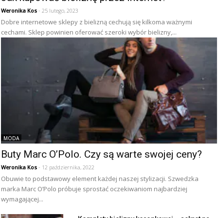
Weronika Kos
- 25 lutego, 2023
Dobre internetowe sklepy z bielizną cechują się kilkoma ważnymi
cechami. Sklep powinien oferować szeroki wybór bielizny,...
MODA
Buty Marc O’Polo. Czy są warte swojej ceny?
Weronika Kos
- 12 października, 2022
Obuwie to podstawowy element każdej naszej stylizacji. Szwedzka
marka Marc O’Polo próbuje sprostać oczekiwaniom najbardziej
wymagającej...