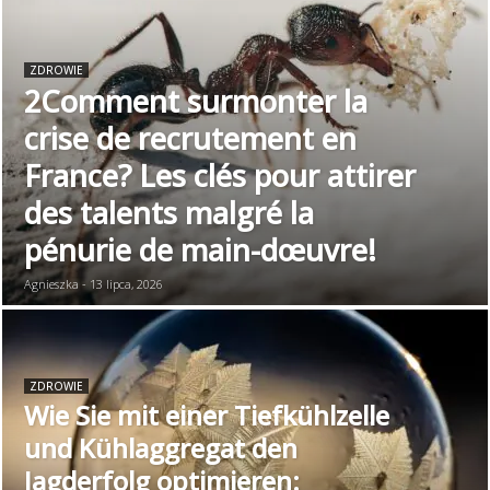
ZDROWIE
2Comment surmonter la
crise de recrutement en
France? Les clés pour attirer
des talents malgré la
pénurie de main-dœuvre!
Agnieszka - 13 lipca, 2026
ZDROWIE
Wie Sie mit einer Tiefkühlzelle
und Kühlaggregat den
Jagderfolg optimieren: