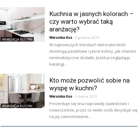
Kuchnia w jasnych kolorach –
czy warto wybrać taką
aranżację?
Weronika Kos
- 3 grudnia, 2019
ARANŻACJA KUCHNI
W najnowszych trendach dekoratorskich
dominują pastelowe i jasne kolory, jak również
minimalistyczne dodatki. Jeżeli przeglądając
katalogi...
Kto może pozwolić sobie na
wyspę w kuchni?
Weronika Kos
- 3 marca, 2019
Prezentuje się ona naprawdę zjawiskowo i
ARANŻACJA KUCHNI
nowocześnie, przez co wiele osób decyduje się
na jej zamontowanie...