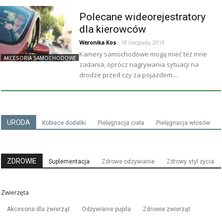
Polecane wideorejestratory
dla kierowców
Weronika Kos
- 18 listopada, 2019
Kamery samochodowe mogą mieć też inne
AKCESORIA SAMOCHODOWE
zadania, oprócz nagrywania sytuacji na
drodze przed czy za pojazdem....
URODA
Kobiece dodatki
Pielęgnacja ciała
Pielęgnacja włosów
ZDROWIE
Suplementacja
Zdrowe odżywianie
Zdrowy styl życia
Zwierzęta
Akcesoria dla zwierząt
Odżywianie pupila
Zdrowie zwierząt