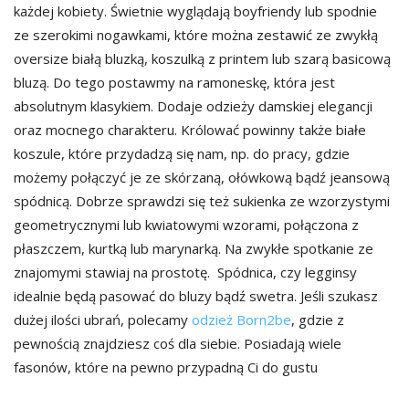
każdej kobiety. Świetnie wyglądają boyfriendy lub spodnie
ze szerokimi nogawkami, które można zestawić ze zwykłą
oversize białą bluzką, koszulką z printem lub szarą basicową
bluzą. Do tego postawmy na ramoneskę, która jest
absolutnym klasykiem. Dodaje odzieży damskiej elegancji
oraz mocnego charakteru. Królować powinny także białe
koszule, które przydadzą się nam, np. do pracy, gdzie
możemy połączyć je ze skórzaną, ołówkową bądź jeansową
spódnicą. Dobrze sprawdzi się też sukienka ze wzorzystymi
geometrycznymi lub kwiatowymi wzorami, połączona z
płaszczem, kurtką lub marynarką. Na zwykłe spotkanie ze
znajomymi stawiaj na prostotę. Spódnica, czy legginsy
idealnie będą pasować do bluzy bądź swetra. Jeśli szukasz
dużej ilości ubrań, polecamy
odzież Born2be
, gdzie z
pewnością znajdziesz coś dla siebie. Posiadają wiele
fasonów, które na pewno przypadną Ci do gustu