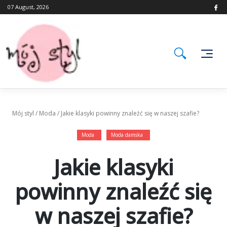
Skip
07 August, 2026
to
content
Mój styl
/
Moda
/
Jakie klasyki powinny znaleźć się w naszej szafie?
Moda
Moda damska
Jakie klasyki
powinny znaleźć się
w naszej szafie?