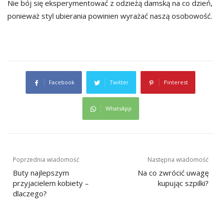
Nie bój się eksperymentować z odzieżą damską na co dzień,
ponieważ styl ubierania powinien wyrażać naszą osobowość.
Facebook
Twitter
Pinterest
WhatsApp
Nawigacja
Poprzednia wiadomość
Następna wiadomość
wpisu
Buty najlepszym
Na co zwrócić uwagę
przyjacielem kobiety –
kupując szpilki?
dlaczego?