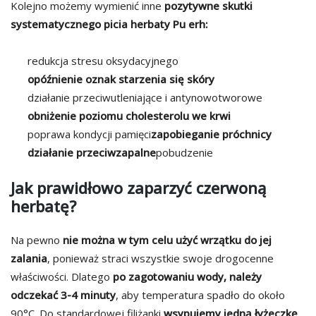
Kolejno możemy wymienić inne
pozytywne skutki
systematycznego picia herbaty Pu erh:
redukcja stresu oksydacyjnego
opóźnienie oznak starzenia się skóry
działanie przeciwutleniające i antynowotworowe
obniżenie poziomu cholesterolu we krwi
poprawa kondycji pamięci
zapobieganie próchnicy
działanie przeciwzapalne
pobudzenie
Jak prawidłowo zaparzyć czerwoną
herbatę?
Na pewno
nie można w tym celu użyć wrzątku do jej
zalania
, ponieważ straci wszystkie swoje drogocenne
właściwości. Dlatego
po zagotowaniu wody, należy
odczekać 3-4 minuty
, aby temperatura spadło do około
90°C. Do standardowej filiżanki
wsypujemy jedną łyżeczkę