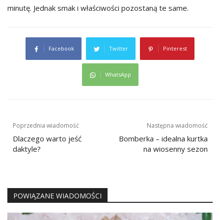
minutę. Jednak smak i właściwości pozostaną te same.
Facebook
Twitter
Pinterest
WhatsApp
Nawigacja
Poprzednia wiadomość
Następna wiadomość
wpisu
Dlaczego warto jeść
Bomberka – idealna kurtka
daktyle?
na wiosenny sezon
POWIĄZANE WIADOMOŚCI