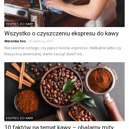
EKSPRES DO KAWY
Wszystko o czyszczeniu ekspresu do kawy
Weronika Kos
- 20 kwietnia, 2021
Niezależnie od tego, czy pijesz mocne espresso, delikatne latte czy
klasyczną americanę, warto zacząć dzień od...
EKSPRES DO KAWY
10 faktów na temat kawy – obalamy mity