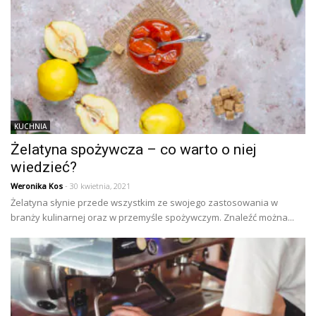
KUCHNIA
Żelatyna spożywcza – co warto o niej
wiedzieć?
Weronika Kos
- 30 kwietnia, 2021
Żelatyna słynie przede wszystkim ze swojego zastosowania w
branży kulinarnej oraz w przemyśle spożywczym. Znaleźć można...