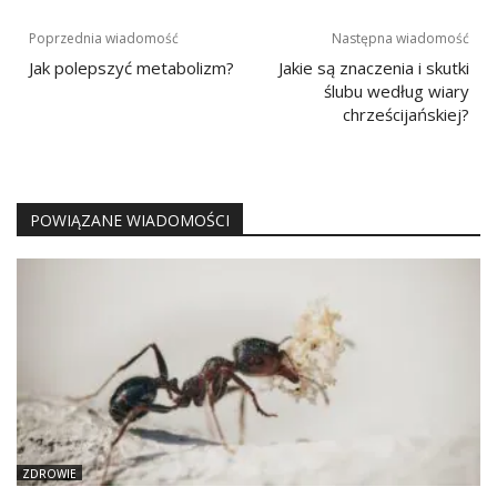
Nawigacja
Poprzednia wiadomość
Następna wiadomość
wpisu
Jak polepszyć metabolizm?
Jakie są znaczenia i skutki
ślubu według wiary
chrześcijańskiej?
POWIĄZANE WIADOMOŚCI
ZDROWIE