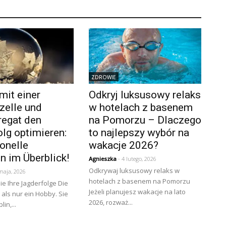
ZDROWIE
mit einer
Odkryj luksusowy relaks
zelle und
w hotelach z basenem
regat den
na Pomorzu – Dlaczego
lg optimieren:
to najlepszy wybór na
onelle
wakacje 2026?
n im Überblick!
Agnieszka
- 4 lutego, 2026
Odkrywaj luksusowy relaks w
maja, 2026
hotelach z basenem na Pomorzu
ie Ihre Jagderfolge Die
Jeżeli planujesz wakacje na lato
 als nur ein Hobby. Sie
2026, rozważ...
lin,...