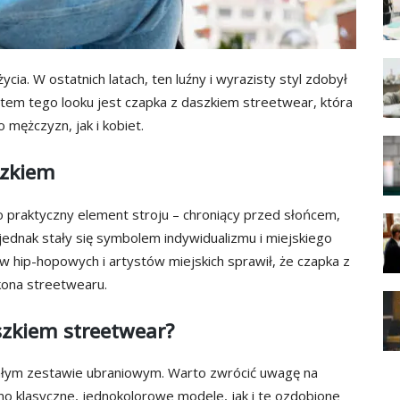
ycia. W ostatnich latach, ten luźny i wyrazisty styl zdobył
tem tego looku jest czapka z daszkiem streetwear, która
mężczyzn, jak i kobiet.
szkiem
 praktyczny element stroju – chroniący przed słońcem,
dnak stały się symbolem indywidualizmu i miejskiego
ów hip-hopowych i artystów miejskich sprawił, że czapka z
kona streetwearu.
szkiem streetwear?
ałym zestawie ubraniowym. Warto zwrócić uwagę na
wno klasyczne, jednokolorowe modele, jak i te ozdobione