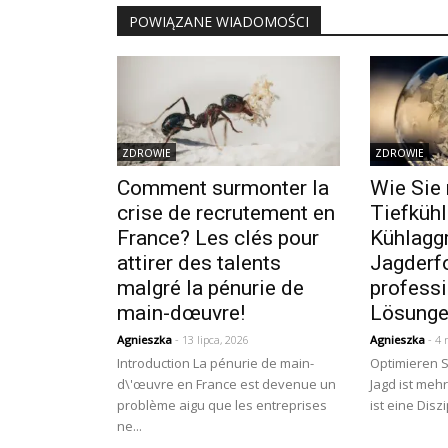
POWIĄZANE WIADOMOŚCI
ZDROWIE
ZDROWIE
Comment surmonter la
Wie Sie 
crise de recrutement en
Tiefkühl
France? Les clés pour
Kühlagg
attirer des talents
Jagderfo
malgré la pénurie de
professi
main-dœuvre!
Lösunge
Agnieszka
- 13 lipca, 2026
Agnieszka
- 4 
Introduction La pénurie de main-
Optimieren S
d\'œuvre en France est devenue un
Jagd ist mehr
problème aigu que les entreprises
ist eine Diszip
ne...