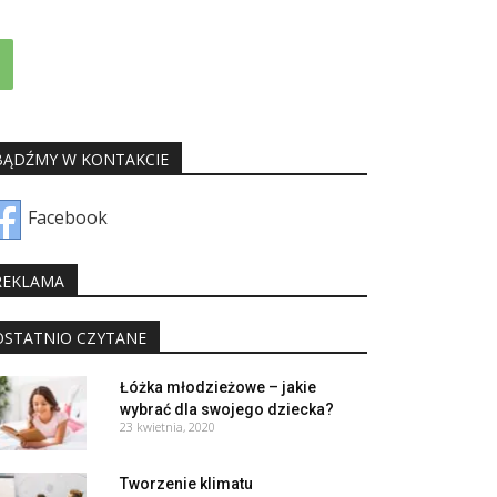
BĄDŹMY W KONTAKCIE
Facebook
REKLAMA
OSTATNIO CZYTANE
Łóżka młodzieżowe – jakie
wybrać dla swojego dziecka?
23 kwietnia, 2020
Tworzenie klimatu