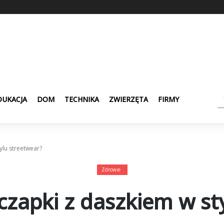
DUKACJA
DOM
TECHNIKA
ZWIERZĘTA
FIRMY
ylu streetwear?
Zdrowie
 czapki z daszkiem w st