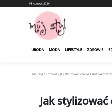
Skip
08 August, 2026
to
content
URODA
MODA
LIFESTYLE
ZDROWIE
E
Mój styl
/
Zdrowie
/
Jak stylizować czapki z daszkiem w st
Jak stylizować