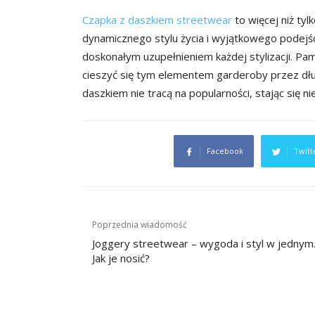
Czapka z daszkiem streetwear
to więcej niż ty
dynamicznego stylu życia i wyjątkowego podejś
doskonałym uzupełnieniem każdej stylizacji. Pamię
cieszyć się tym elementem garderoby przez dług
daszkiem nie tracą na popularności, stając się 
Facebook
Twitt
Nawigacja
Poprzednia wiadomość
wpisu
Joggery streetwear – wygoda i styl w jednym
Jak je nosić?