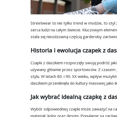
Streetwear to nie tylko trend w modzie, to styl ż
serca ludzi na całym świecie. Kluczowym elemen
stała się nieodzowną częścią garderoby zarówno 
Historia i ewolucja czapek z da
Czapki z daszkiem rozpoczęły swoją podróż jako
używany głównie przez sportowców. Z czasem je
stylu. W latach 80. i 90. XX wieku, wpływ muzyk
daszkiem przeniknęła do kultury masowej jako i
Jak wybrać idealną czapkę z da
Wybór odpowiedniej czapki może zaważyć na c
materiał, kolor oraz design. Popularne są zaró