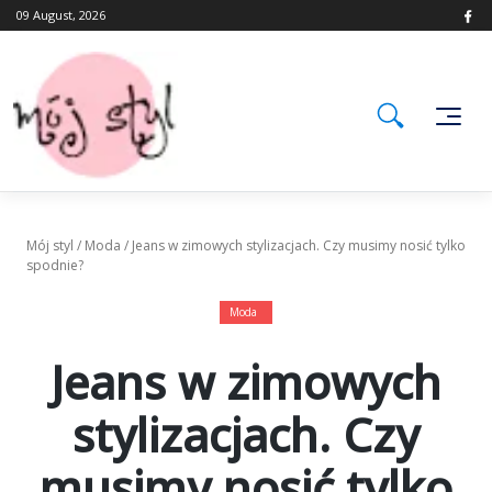
Skip
09 August, 2026
to
content
Mój styl
/
Moda
/
Jeans w zimowych stylizacjach. Czy musimy nosić tylko
spodnie?
Moda
Jeans w zimowych
stylizacjach. Czy
musimy nosić tylko