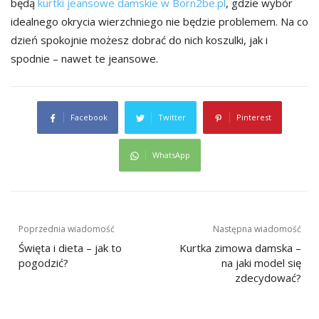
będą
kurtki jeansowe damskie w Born2be.pl
, gdzie wybór
idealnego okrycia wierzchniego nie będzie problemem. Na co
dzień spokojnie możesz dobrać do nich koszulki, jak i
spodnie – nawet te jeansowe.
Facebook
Twitter
Pinterest
WhatsApp
Nawigacja
Poprzednia wiadomość
Następna wiadomość
wpisu
Święta i dieta – jak to
Kurtka zimowa damska –
pogodzić?
na jaki model się
zdecydować?