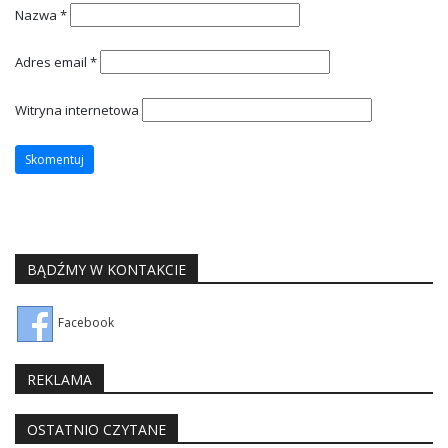
Nazwa
*
Adres email
*
Witryna internetowa
BĄDŹMY W KONTAKCIE
Facebook
REKLAMA
OSTATNIO CZYTANE