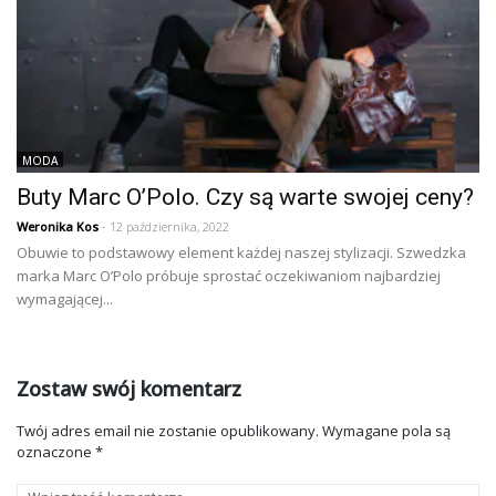
MODA
Buty Marc O’Polo. Czy są warte swojej ceny?
Weronika Kos
- 12 października, 2022
Obuwie to podstawowy element każdej naszej stylizacji. Szwedzka
marka Marc O’Polo próbuje sprostać oczekiwaniom najbardziej
wymagającej...
Zostaw swój komentarz
Twój adres email nie zostanie opublikowany.
Wymagane pola są
oznaczone
*