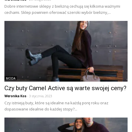
Dobre internetowe sklepy z bielizną cechują się kilkoma ważnymi
cechami. Sklep powinien oferować szeroki wybór bielizny,...
MODA
Czy buty Camel Active są warte swojej ceny?
Weronika Kos
- 3 stycznia, 2023
Czy istnieją buty, które są idealne na każdą porę roku oraz
dopasowane idealnie do każdej stopy?...