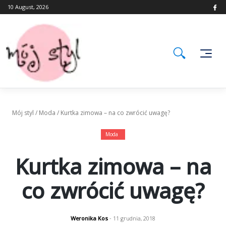
Skip
10 August, 2026
to
content
Mój styl
/
Moda
/
Kurtka zimowa – na co zwrócić uwagę?
Moda
Kurtka zimowa – na
co zwrócić uwagę?
Weronika Kos
- 11 grudnia, 2018