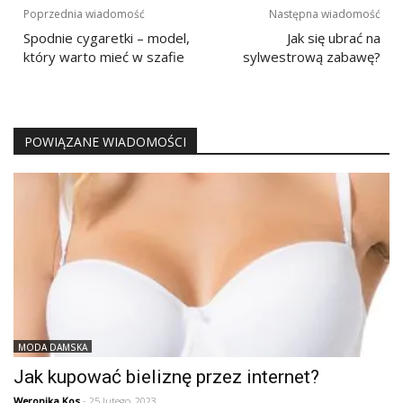
Nawigacja
Poprzednia wiadomość
Następna wiadomość
wpisu
Spodnie cygaretki – model,
Jak się ubrać na
który warto mieć w szafie
sylwestrową zabawę?
POWIĄZANE WIADOMOŚCI
MODA DAMSKA
Jak kupować bieliznę przez internet?
Weronika Kos
- 25 lutego, 2023