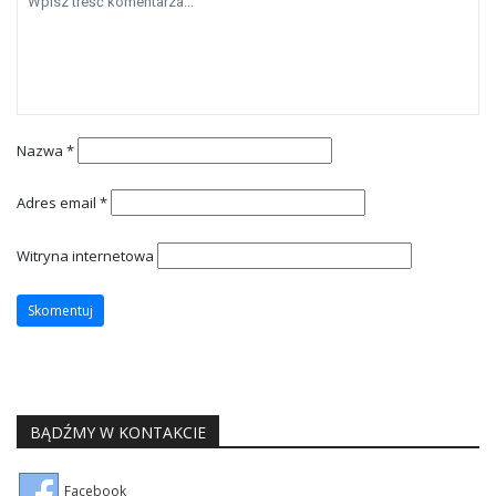
Nazwa
*
Adres email
*
Witryna internetowa
BĄDŹMY W KONTAKCIE
Facebook