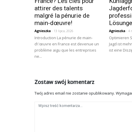
France? Les clés pour
Kühlagg
attirer des talents
Jagderfo
malgré la pénurie de
professi
main-dœuvre!
Lösunge
Agnieszka
- 13 lipca, 2026
Agnieszka
- 4 
Introduction La pénurie de main-
Optimieren S
d\'œuvre en France est devenue un
Jagd ist mehr
problème aigu que les entreprises
ist eine Diszip
ne...
Zostaw swój komentarz
Twój adres email nie zostanie opublikowany.
Wymagan