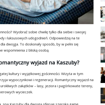
nności? Wyobraź sobie chwilę tylko dla siebie i swojej
rody i luksusowych udogodnień. Odpowiedzią na te
la dwojga. To doskonały sposób, by w pełni się
ne wspomnienia z bliską osobą.
romantyczny wyjazd na Kaszuby?
atej kultury i wyjątkowej gościnności. Wizyta w tym
sprzyja wypoczynkowi i regeneracji. Romantyczny wyjazd na
urokliwych zakątków – lasy, jeziora i pagórkowate tereny,
werowych wycieczek.
a, spa Kaszuby dla dwojga oferuje szeroką gamę