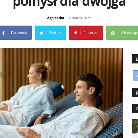
pomysł dla dwojga
Agnieszka
- 12 marca, 2025
Facebook
Twitter
Pinterest
WhatsApp