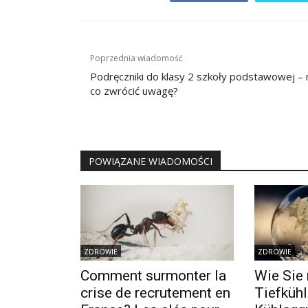
Nawigacja
Poprzednia wiadomość
wpisu
Podręczniki do klasy 2 szkoły podstawowej – 
co zwrócić uwagę?
POWIĄZANE WIADOMOŚCI
ZDROWIE
ZDROWIE
Comment surmonter la
Wie Sie 
crise de recrutement en
Tiefkühl