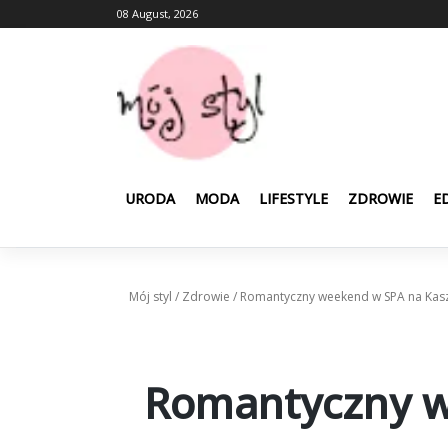
Skip
08 August, 2026
to
content
URODA
MODA
LIFESTYLE
ZDROWIE
E
Mój styl
/
Zdrowie
/
Romantyczny weekend w SPA na Kasz
Romantyczny w