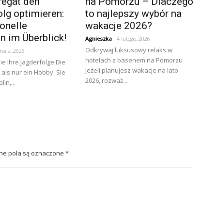
regat den
na Pomorzu – Dlaczego
lg optimieren:
to najlepszy wybór na
onelle
wakacje 2026?
n im Überblick!
Agnieszka
- 4 lutego, 2026
Odkrywaj luksusowy relaks w
maja, 2026
hotelach z basenem na Pomorzu
ie Ihre Jagderfolge Die
Jeżeli planujesz wakacje na lato
 als nur ein Hobby. Sie
2026, rozważ...
lin,...
e pola są oznaczone
*