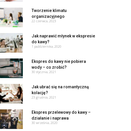
Tworzenie klimatu
organizacyjnego
22 czerwca, 2023
Jak naprawić młynek w ekspresie
do kawy?
1 października, 2020
Ekspres do kawy nie pobiera
wody – co zrobić?
30 stycznia, 2021
Jak ubrać się na romantyczną
kolację?
23 grudnia, 2021
Ekspres przelewowy do kawy –
działanie i naprawa
30 września, 2020