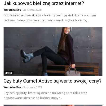
Jak kupować bieliznę przez internet?
Weronika Kos
- 25 lutego, 2023
Dobre internetowe sklepy z bielizną cechują się kilkoma ważnymi
cechami. Sklep powinien oferować szeroki wybór bielizny,...
MODA
Czy buty Camel Active są warte swojej ceny?
Weronika Kos
- 3 stycznia, 2023
Czy istnieją buty, które są idealne na każdą porę roku oraz
dopasowane idealnie do każdej stopy?...