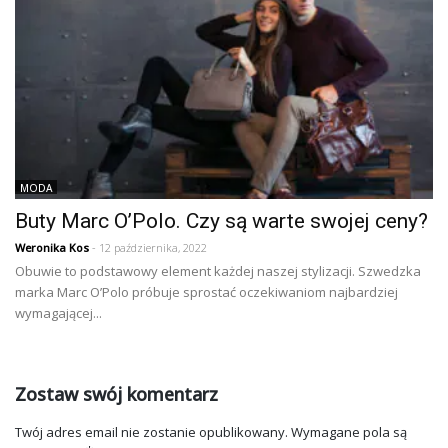
MODA
Buty Marc O’Polo. Czy są warte swojej ceny?
Weronika Kos
- 12 października, 2022
Obuwie to podstawowy element każdej naszej stylizacji. Szwedzka
marka Marc O’Polo próbuje sprostać oczekiwaniom najbardziej
wymagającej...
Zostaw swój komentarz
Twój adres email nie zostanie opublikowany.
Wymagane pola są