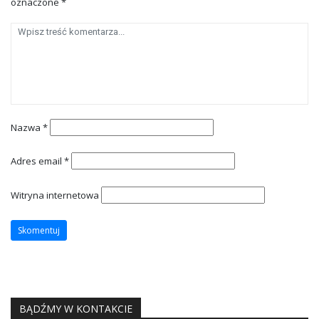
oznaczone
*
Nazwa
*
Adres email
*
Witryna internetowa
BĄDŹMY W KONTAKCIE