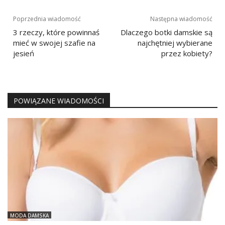
Nawigacja
Poprzednia wiadomość
Następna wiadomość
wpisu
3 rzeczy, które powinnaś
Dlaczego botki damskie są
mieć w swojej szafie na
najchętniej wybierane
jesień
przez kobiety?
POWIĄZANE WIADOMOŚCI
MODA DAMSKA