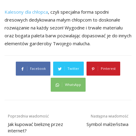
Kalesony dla chłopca
, czyli specjalna forma spodni
dresowych dedykowana małym chłopcom to doskonałe
rozwiązanie na każdy sezon! Wygodne i trwałe materiału
oraz bogata paleta barw pozwalając dopasować je do innych
elementów garderoby Twojego malucha.
Facebook
Twitter
Pinterest
WhatsApp
Nawigacja
Poprzednia wiadomość
Następna wiadomość
wpisu
Jak kupować bieliznę przez
Symbol małżeństwa
internet?