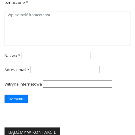
oznaczone
*
Nazwa
*
Adres email
*
Witryna internetowa
BĄDŹMY W KONTAKCIE