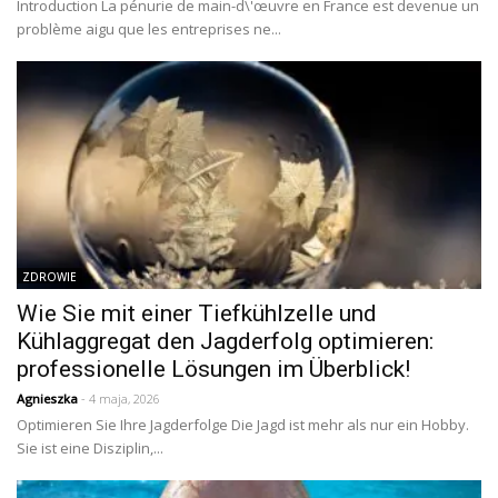
Introduction La pénurie de main-d\'œuvre en France est devenue un
problème aigu que les entreprises ne...
ZDROWIE
Wie Sie mit einer Tiefkühlzelle und
Kühlaggregat den Jagderfolg optimieren:
professionelle Lösungen im Überblick!
Agnieszka
- 4 maja, 2026
Optimieren Sie Ihre Jagderfolge Die Jagd ist mehr als nur ein Hobby.
Sie ist eine Disziplin,...