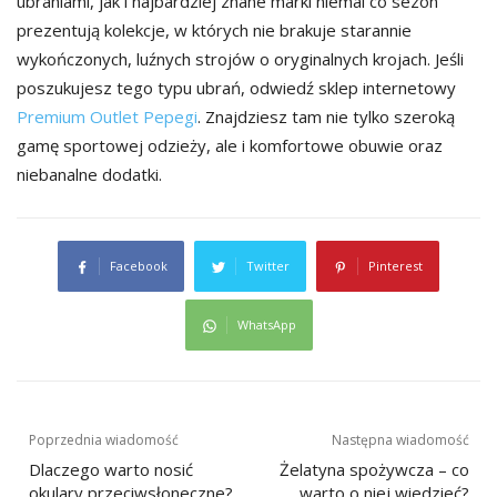
ubraniami, jak i najbardziej znane marki niemal co sezon
prezentują kolekcje, w których nie brakuje starannie
wykończonych, luźnych strojów o oryginalnych krojach. Jeśli
poszukujesz tego typu ubrań, odwiedź sklep internetowy
Premium Outlet Pepegi
. Znajdziesz tam nie tylko szeroką
gamę sportowej odzieży, ale i komfortowe obuwie oraz
niebanalne dodatki.
Facebook
Twitter
Pinterest
WhatsApp
Nawigacja
Poprzednia wiadomość
Następna wiadomość
wpisu
Dlaczego warto nosić
Żelatyna spożywcza – co
okulary przeciwsłoneczne?
warto o niej wiedzieć?