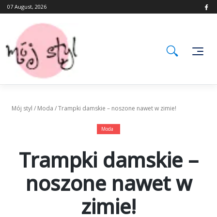
Skip
07 August, 2026
to
content
Mój styl
/
Moda
/
Trampki damskie – noszone nawet w zimie!
Moda
Trampki damskie –
noszone nawet w
zimie!