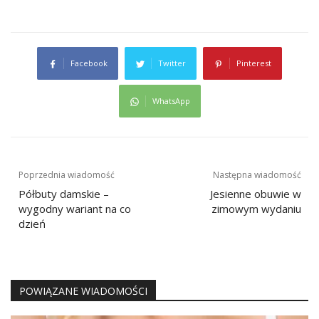
Facebook
Twitter
Pinterest
WhatsApp
Nawigacja
Poprzednia wiadomość
Następna wiadomość
wpisu
Półbuty damskie –
Jesienne obuwie w
wygodny wariant na co
zimowym wydaniu
dzień
POWIĄZANE WIADOMOŚCI