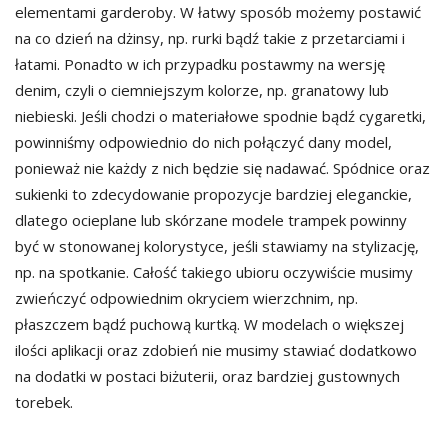
elementami garderoby. W łatwy sposób możemy postawić
na co dzień na dżinsy, np. rurki bądź takie z przetarciami i
łatami. Ponadto w ich przypadku postawmy na wersję
denim, czyli o ciemniejszym kolorze, np. granatowy lub
niebieski. Jeśli chodzi o materiałowe spodnie bądź cygaretki,
powinniśmy odpowiednio do nich połączyć dany model,
ponieważ nie każdy z nich będzie się nadawać. Spódnice oraz
sukienki to zdecydowanie propozycje bardziej eleganckie,
dlatego ocieplane lub skórzane modele trampek powinny
być w stonowanej kolorystyce, jeśli stawiamy na stylizację,
np. na spotkanie. Całość takiego ubioru oczywiście musimy
zwieńczyć odpowiednim okryciem wierzchnim, np.
płaszczem bądź puchową kurtką. W modelach o większej
ilości aplikacji oraz zdobień nie musimy stawiać dodatkowo
na dodatki w postaci biżuterii, oraz bardziej gustownych
torebek.