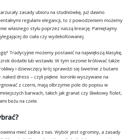
narzucały zasady ubioru na studniówkę, już dawno
amentalnymi regułami elegancji, to z powodzeniem możemy
żenie własnego stylu poprzez naszą kreację. Pamiętajmy
zylegającej do ciała czy wydekoltowanej.
agę? Tradycyjnie możemy postawić na największą klasykę,
wzrok dodatki lub wstawki. W tym sezonie królować także
kliwy i dziewczęcy krój sprawdzi się świetnie z butami
. naked dress – czyli piękne koronki wyszywane na
zygnować z czerni, mają olbrzymie pole do popisu w
iejszych barwach, takich jak granat czy śliwkowy fiolet,
ami beżu na czele.
ybrać?
owinna mieć żadna z nas. Wybór jest ogromny, a zasady