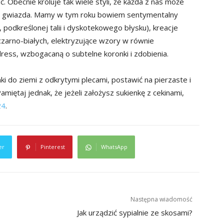
 Obecnie króluje tak wiele styli, że każda z nas może
iwa gwiazda. Mamy w tym roku bowiem sentymentalny
 podkreślonej talii i dyskotekowego błysku), kreacje
czarno-białych, elektryzujące wzory w równie
ress, wzbogacaną o subtelne koronki i zdobienia.
i do ziemi z odkrytymi plecami, postawić na pierzaste i
amiętaj jednak, że jeżeli założysz sukienkę z cekinami,
24
.
er
Pinterest
WhatsApp
Następna wiadomość
Jak urządzić sypialnie ze skosami?