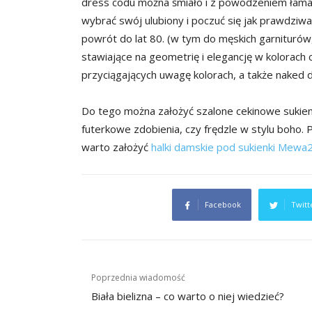
dress codu można śmiało i z powodzeniem łamać.
wybrać swój ulubiony i poczuć się jak prawdz
powrót do lat 80. (w tym do męskich garniturów,
stawiające na geometrię i elegancję w kolorach 
przyciągających uwagę kolorach, a także naked d
Do tego można założyć szalone cekinowe sukienk
futerkowe zdobienia, czy frędzle w stylu boho. P
warto założyć
halki damskie pod sukienki Mewa
Facebook
Twitt
Nawigacja
Poprzednia wiadomość
wpisu
Biała bielizna – co warto o niej wiedzieć?