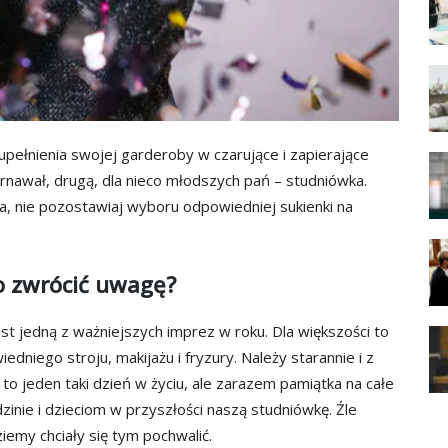
upełnienia swojej garderoby w czarujące i zapierające
karnawał, drugą, dla nieco młodszych pań – studniówka.
ka, nie pozostawiaj wyboru odpowiedniej sukienki na
o zwrócić uwagę?
st jedną z ważniejszych imprez w roku. Dla większości to
dniego stroju, makijażu i fryzury. Należy starannie i z
o jeden taki dzień w życiu, ale zarazem pamiątka na całe
zinie i dzieciom w przyszłości naszą studniówkę. Źle
emy chciały się tym pochwalić.