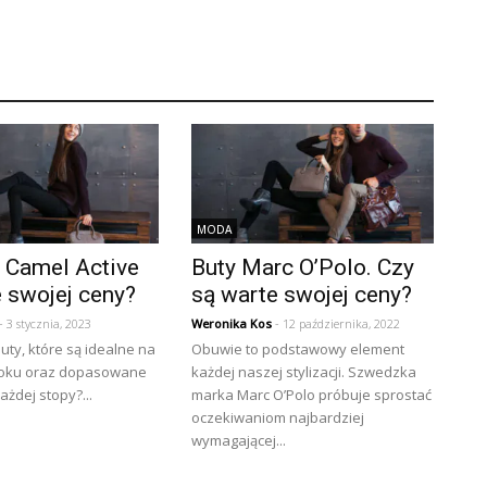
MODA
y Camel Active
Buty Marc O’Polo. Czy
 swojej ceny?
są warte swojej ceny?
- 3 stycznia, 2023
Weronika Kos
- 12 października, 2022
buty, które są idealne na
Obuwie to podstawowy element
roku oraz dopasowane
każdej naszej stylizacji. Szwedzka
ażdej stopy?...
marka Marc O’Polo próbuje sprostać
oczekiwaniom najbardziej
wymagającej...