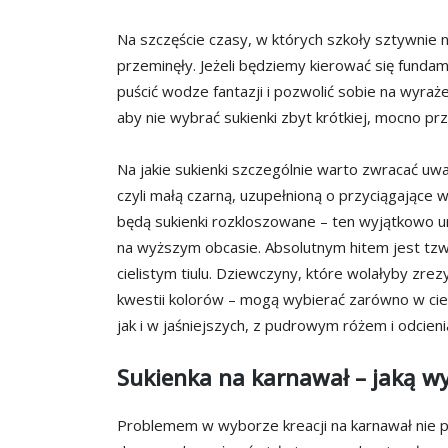
Na szczęście czasy, w których szkoły sztywnie 
przeminęły. Jeżeli będziemy kierować się fund
puścić wodze fantazji i pozwolić sobie na wyra
aby nie wybrać sukienki zbyt krótkiej, mocno pr
Na jakie sukienki szczególnie warto zwracać uw
czyli małą czarną, uzupełnioną o przyciągające 
będą sukienki rozkloszowane – ten wyjątkowo uro
na wyższym obcasie. Absolutnym hitem jest tzw
cielistym tiulu. Dziewczyny, które wolałyby zre
kwestii kolorów – mogą wybierać zarówno w ciemn
jak i w jaśniejszych, z pudrowym różem i odcieni
Sukienka na karnawał – jaką w
Problemem w wyborze kreacji na karnawał nie p