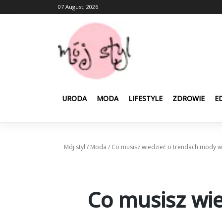
Skip
07 August, 2026
to
content
URODA
MODA
LIFESTYLE
ZDROWIE
E
Mój styl
/
Moda
/
Co musisz wiedzieć o trendach mody w
Co musisz wi