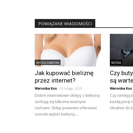
POWIĄZANE WIADOMOŚCI
MODA DAMSKA
MODA
Jak kupować bieliznę
Czy but
przez internet?
są warte
Weronika Kos
- 25 lutego, 2023
Weronika Kos
Dobre internetowe sklepy z bielizną
Czy istnieją 
cechują się kilkoma ważnymi
każdą porę 
cechami. Sklep powinien oferować
idealnie do k
szeroki wybór bielizny,...