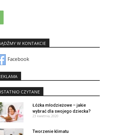
BĄDŹMY W KONTAKCIE
Facebook
REKLAMA
OSTATNIO CZYTANE
Łóżka młodzieżowe – jakie
wybrać dla swojego dziecka?
23 kwietnia, 2020
Tworzenie klimatu