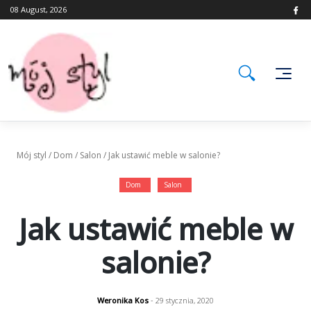
Skip
08 August, 2026
to
content
Mój styl
/
Dom
/
Salon
/
Jak ustawić meble w salonie?
Dom
Salon
Jak ustawić meble w
salonie?
Weronika Kos
- 29 stycznia, 2020