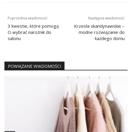
Nawigacja
Poprzednia wiadomość
Następna wiadomość
wpisu
3 kwestie, które pomogą
Krzesła skandynawskie –
Ci wybrać narożnik do
modne rozwiązanie do
salonu
każdego domu
POWIĄZANE WIADOMOŚCI