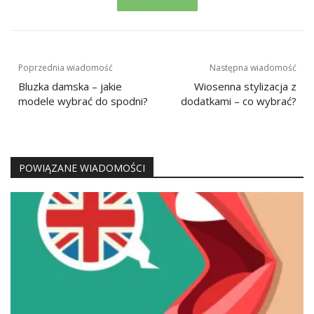
Nawigacja
Poprzednia wiadomość
Następna wiadomość
wpisu
Bluzka damska – jakie
Wiosenna stylizacja z
modele wybrać do spodni?
dodatkami – co wybrać?
POWIĄZANE WIADOMOŚCI