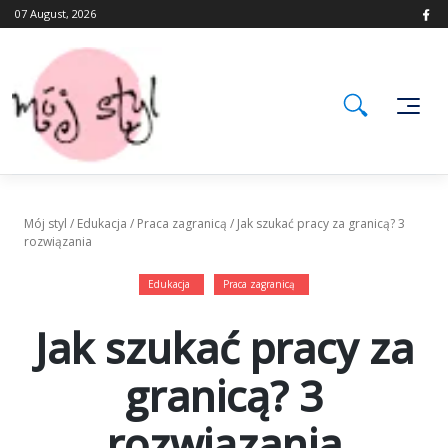
Skip
07 August, 2026
to
content
Mój styl
/
Edukacja
/
Praca zagranicą
/
Jak szukać pracy za granicą? 3
rozwiązania
Edukacja
Praca zagranicą
Jak szukać pracy za
granicą? 3
rozwiązania