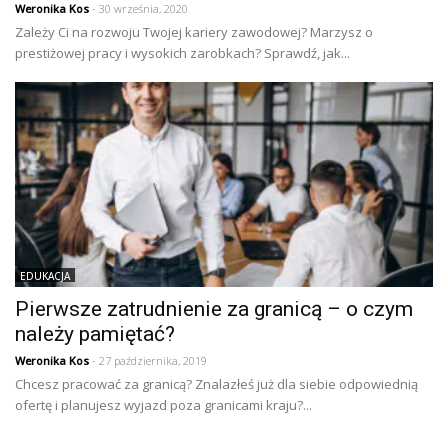
Weronika Kos
- 30 września, 2020
Zależy Ci na rozwoju Twojej kariery zawodowej? Marzysz o
prestiżowej pracy i wysokich zarobkach? Sprawdź, jak...
EDUKACJA
Pierwsze zatrudnienie za granicą – o czym
należy pamiętać?
Weronika Kos
- 27 października, 2019
Chcesz pracować za granicą? Znalazłeś już dla siebie odpowiednią
ofertę i planujesz wyjazd poza granicami kraju?...