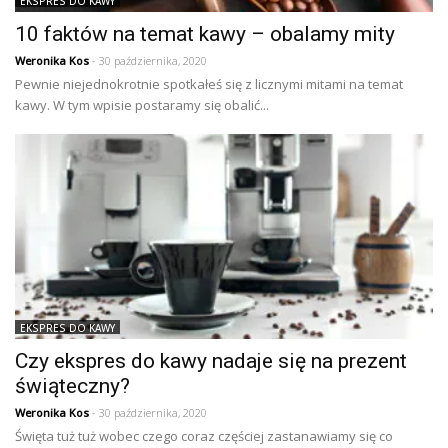
EKSPRES DO KAWY
10 faktów na temat kawy – obalamy mity
Weronika Kos
- 30 października, 2020
Pewnie niejednokrotnie spotkałeś się z licznymi mitami na temat
kawy. W tym wpisie postaramy się obalić...
EKSPRES DO KAWY
Czy ekspres do kawy nadaje się na prezent
świąteczny?
Weronika Kos
- 30 października, 2020
Święta tuż tuż wobec czego coraz częściej zastanawiamy się co