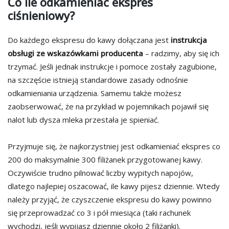
Co ile odkamieniać ekspres
ciśnieniowy?
Do każdego ekspresu do kawy dołączana jest
instrukcja
obsługi ze wskazówkami producenta
– radzimy, aby się ich
trzymać. Jeśli jednak instrukcje i pomoce zostały zagubione,
na szczęście istnieją standardowe zasady odnośnie
odkamieniania urządzenia. Samemu także możesz
zaobserwować, że na przykład w pojemnikach pojawił się
nalot lub dysza mleka przestała je spieniać.
Przyjmuje się, że najkorzystniej jest odkamieniać ekspres co
200 do maksymalnie 300 filiżanek przygotowanej kawy.
Oczywiście trudno pilnować liczby wypitych napojów,
dlatego najlepiej oszacować, ile kawy pijesz dziennie. Wtedy
należy przyjąć, że czyszczenie ekspresu do kawy powinno
się przeprowadzać co 3 i pół miesiąca (taki rachunek
wychodzi, jeśli wypijasz dziennie około 2 filiżanki).