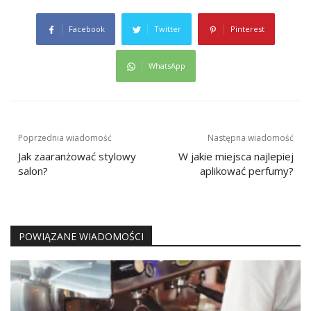
Facebook
Twitter
Pinterest
WhatsApp
Nawigacja
Poprzednia wiadomość
Następna wiadomość
wpisu
Jak zaaranżować stylowy
W jakie miejsca najlepiej
salon?
aplikować perfumy?
POWIĄZANE WIADOMOŚCI