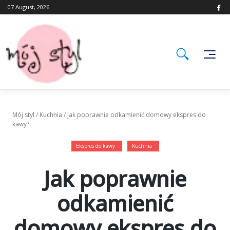
Skip
07 August, 2026
to
content
Mój styl
/
Kuchnia
/
Jak poprawnie odkamienić domowy ekspres do
kawy?
Ekspres do kawy
Kuchnia
Jak poprawnie
odkamienić
domowy ekspres do