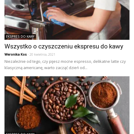
EKSPRES DO KAWY
Wszystko o czyszczeniu ekspresu do kawy
Weronika Kos
- 20 kwietnia, 2021
Niezależnie od tego, czy pijesz mocne espresso, delikatne latte czy
klasyczną americanę, warto zacząć dzień od...